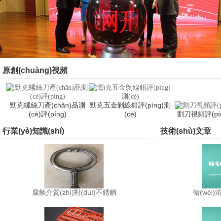
原創(chuàng)視頻
勁克螺絲刀產(chǎn)品測
勁克五金剝線鉗評(píng)測
(cè)評(píng)
(cè)
割刀視頻評(pín
行業(yè)知識(shí)
技術(shù)文章
腐蝕介質(zhì)對(duì)不銹鋼
衛(wèi)