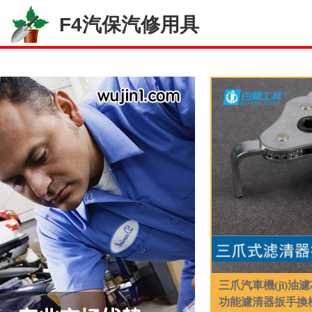
F4汽保汽修用具
三爪汽車機(jī)油
功能濾清器扳手換機(