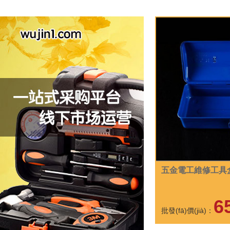
五金電工維修工具
6
批發(fā)價(jià)：