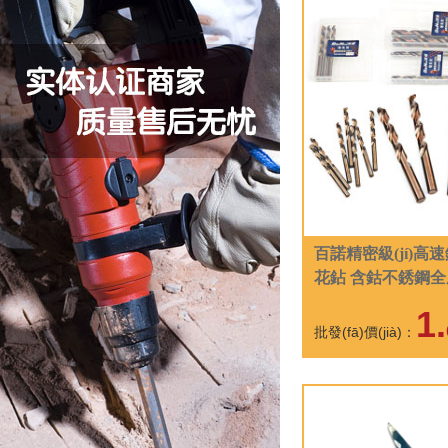
百諾精密級(jí)高
花鉆 含鈷不銹鋼
鉆頭
1.
批發(fā)價(jià)：