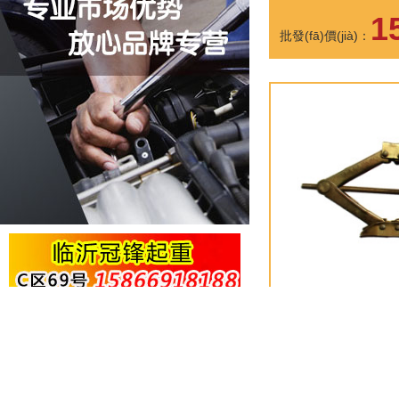
修修車
1
批發(fā)價(jià)：
主營(yíng)商品：電動(dòng)葫手拉葫蘆，手板葫蘆、吊裝帶、蘭花絲、卡頭、卸扣、緊線器
剪式千斤頂