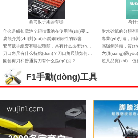
套筒扳手組套有哪
為什
什么是紐扣電池？紐扣電池在使用時(shí)要注意哪些？
腐蝕介質(zhì)對(duì)不銹鋼耐蝕性的影響
套筒扳手組套有哪些種類，具有什么技術(shù)特點(diǎn)！
刀口角尺有什么特點(diǎn)？刀口角尺該如何維護(hù)保養(yǎng)？
園藝剪刀和普通剪刀有什么區(qū)別？
F1手動(dòng)工具