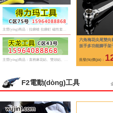
主營(yíng)商品：拉鉚槍 拉鉚釘 磁性套筒 雙十字披頭 鉆尾螺絲
六角梅花尖尾雙向
扳手多功能腳手架
工具
1
批發(fā)價(jià)：
主營(yíng)商品：直柄麻花鉆、雙頭鉆、等柄鉆、錐柄鉆、手用絲錐
F2電動(dòng)工具