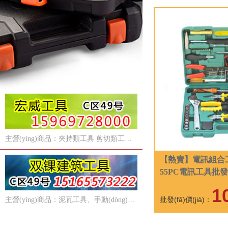
主營(yíng)商品：夾持類工具 剪切類工具 電訊類工具 緊固類 木工類 焊割類
【熱賣】電訊組合
55PC電訊工具批發(
直銷 量大從
1
批發(fā)價(jià)：
主營(yíng)商品：泥瓦工具、手動(dòng)工具、勞保防護(hù)用品、安全帽