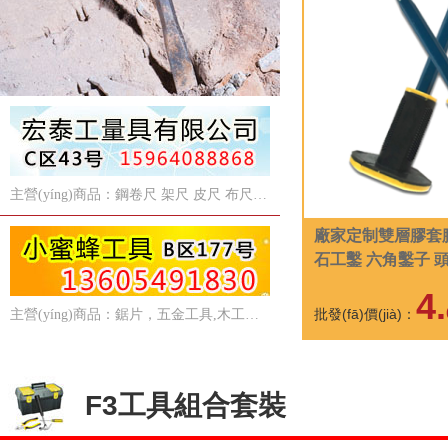
主營(yíng)商品：鋼卷尺 架尺 皮尺 布尺 水平尺 金剛石切割片
廠家定制雙層膠套
石工鑿 六角鑿子 
規(guī)格可選
4.
批發(fā)價(jià)：
主營(yíng)商品：鋸片，五金工具,木工工具磨砂拋光工具
F3工具組合套裝