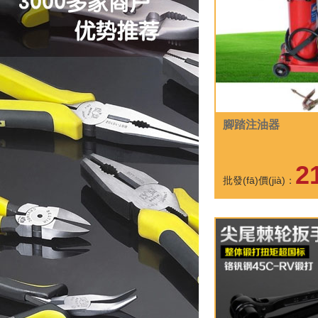
腳踏注油器
2
批發(fā)價(jià)：