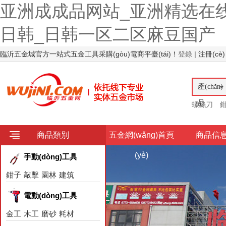
亚洲成成品网站_亚洲精选在
日韩_日韩一区二区麻豆国产
臨沂五金城官方一站式五金工具采購(gòu)電商平臺(tái)！
登錄
| 注冊(cè)
產(chǎn)
品
螺絲刀
商品類別
五金網(wǎng)首頁
商品信
(yè)
手動(dòng)工具
鉗子
敲擊
園林
建筑
電動(dòng)工具
金工
木工
磨砂
耗材