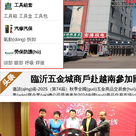
工具組套
工具箱
工具盒
工具包
汽修汽保
氣動(dòng)
拆卸
保養(yǎng)
電器
勞保防護(hù)
頭部
眼部
呼吸
焊接
臨沂五金城商戶赴越南參加國(
邀請(qǐng)函-2025（第74屆）秋季全國(guó)五金商品交易會(huì)誠
萬(wàn)寶企業(yè)總公司受邀參加2024中國(guó)商品交易市場(chǎn