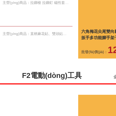
主營(yíng)商品：拉鉚槍 拉鉚釘 磁性套筒 雙十字披頭 鉆尾螺絲
六角梅花尖尾雙向
主營(yíng)商品：直柄麻花鉆、雙頭鉆、等柄鉆、錐柄鉆、手用絲錐
扳手多功能腳手架
工具
1
批發(fā)價(jià)：
F2電動(dòng)工具