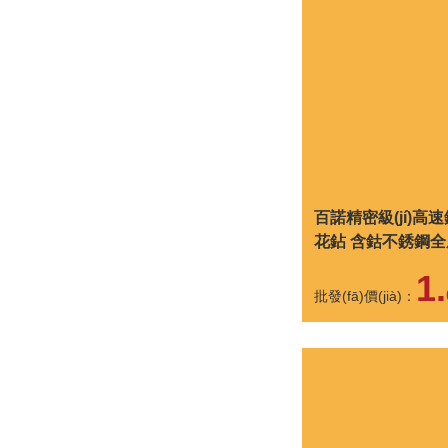
百諾精密級(jí)高
花鉆 含鈷不銹鋼
鉆頭
1.
批發(fā)價(jià)：