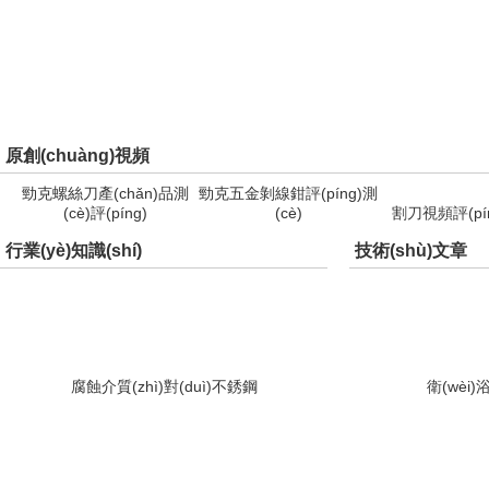
原創(chuàng)視頻
勁克螺絲刀產(chǎn)品測
勁克五金剝線鉗評(píng)測
(cè)評(píng)
(cè)
割刀視頻評(pín
行業(yè)知識(shí)
技術(shù)文章
腐蝕介質(zhì)對(duì)不銹鋼
衛(wèi)