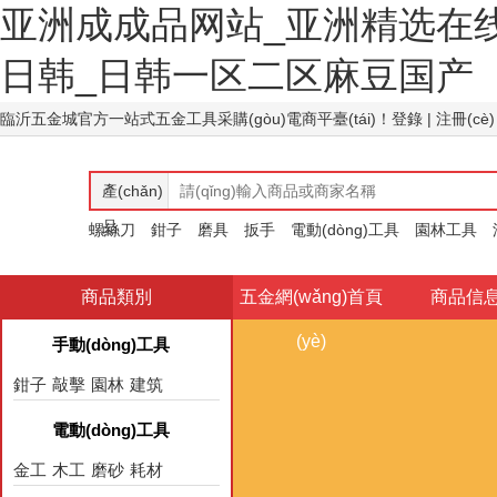
亚洲成成品网站_亚洲精选在
日韩_日韩一区二区麻豆国产
臨沂五金城官方一站式五金工具采購(gòu)電商平臺(tái)！
登錄
| 注冊(cè)
產(chǎn)
品
螺絲刀
商品類別
五金網(wǎng)首頁
商品信
(yè)
手動(dòng)工具
鉗子
敲擊
園林
建筑
電動(dòng)工具
金工
木工
磨砂
耗材