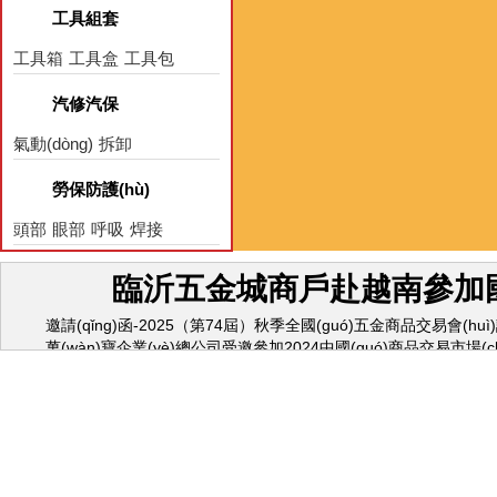
工具組套
工具箱
工具盒
工具包
汽修汽保
氣動(dòng)
拆卸
保養(yǎng)
電器
勞保防護(hù)
頭部
眼部
呼吸
焊接
臨沂五金城商戶赴越南參加國(
邀請(qǐng)函-2025（第74屆）秋季全國(guó)五金商品交易會(huì)誠
萬(wàn)寶企業(yè)總公司受邀參加2024中國(guó)商品交易市場(chǎn