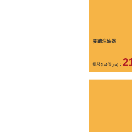
腳踏注油器
2
批發(fā)價(jià)：