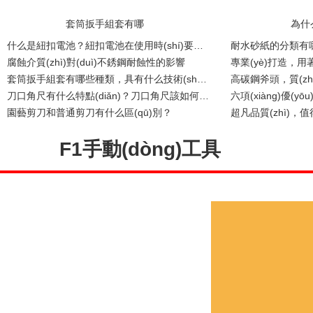
套筒扳手組套有哪
為什
什么是紐扣電池？紐扣電池在使用時(shí)要注意哪些？
腐蝕介質(zhì)對(duì)不銹鋼耐蝕性的影響
套筒扳手組套有哪些種類，具有什么技術(shù)特點(diǎn)！
刀口角尺有什么特點(diǎn)？刀口角尺該如何維護(hù)保養(yǎng)？
園藝剪刀和普通剪刀有什么區(qū)別？
F1手動(dòng)工具