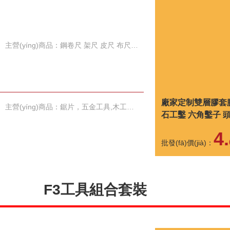
主營(yíng)商品：鋼卷尺 架尺 皮尺 布尺 水平尺 金剛石切割片
廠家定制雙層膠套
主營(yíng)商品：鋸片，五金工具,木工工具磨砂拋光工具
石工鑿 六角鑿子 
規(guī)格可選
4.
批發(fā)價(jià)：
F3工具組合套裝