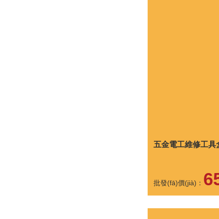
五金電工維修工具
6
批發(fā)價(jià)：