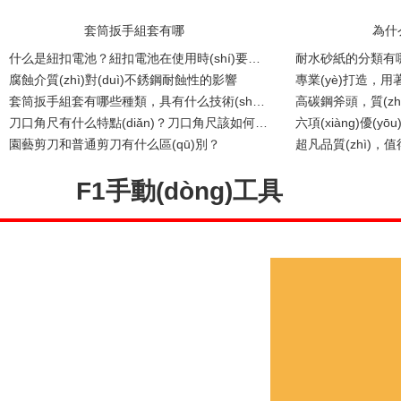
套筒扳手組套有哪
為什
什么是紐扣電池？紐扣電池在使用時(shí)要注意哪些？
腐蝕介質(zhì)對(duì)不銹鋼耐蝕性的影響
套筒扳手組套有哪些種類，具有什么技術(shù)特點(diǎn)！
刀口角尺有什么特點(diǎn)？刀口角尺該如何維護(hù)保養(yǎng)？
園藝剪刀和普通剪刀有什么區(qū)別？
F1手動(dòng)工具