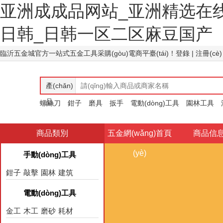
亚洲成成品网站_亚洲精选在
日韩_日韩一区二区麻豆国产
臨沂五金城官方一站式五金工具采購(gòu)電商平臺(tái)！
登錄
| 注冊(cè)
產(chǎn)
品
螺絲刀
商品類別
五金網(wǎng)首頁
商品信
(yè)
手動(dòng)工具
鉗子
敲擊
園林
建筑
電動(dòng)工具
金工
木工
磨砂
耗材