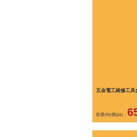
五金電工維修工具
6
批發(fā)價(jià)：