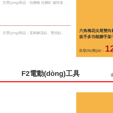
主營(yíng)商品：拉鉚槍 拉鉚釘 磁性套筒 雙十字披頭 鉆尾螺絲
六角梅花尖尾雙向
主營(yíng)商品：直柄麻花鉆、雙頭鉆、等柄鉆、錐柄鉆、手用絲錐
扳手多功能腳手架
工具
1
批發(fā)價(jià)：
F2電動(dòng)工具