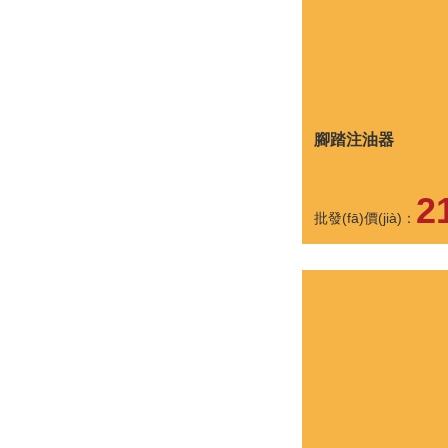
腳踏注油器
2
批發(fā)價(jià)：