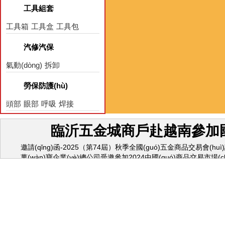
工具組套
工具箱
工具盒
工具包
汽修汽保
氣動(dòng)
拆卸
保養(yǎng)
電器
勞保防護(hù)
頭部
眼部
呼吸
焊接
臨沂五金城商戶赴越南參加國(
邀請(qǐng)函-2025（第74屆）秋季全國(guó)五金商品交易會(huì)誠
萬(wàn)寶企業(yè)總公司受邀參加2024中國(guó)商品交易市場(chǎn