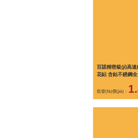
百諾精密級(jí)高
花鉆 含鈷不銹鋼
鉆頭
1.
批發(fā)價(jià)：