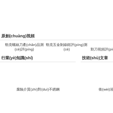
原創(chuàng)視頻
勁克螺絲刀產(chǎn)品測
勁克五金剝線鉗評(píng)測
(cè)評(píng)
(cè)
割刀視頻評(pín
行業(yè)知識(shí)
技術(shù)文章
腐蝕介質(zhì)對(duì)不銹鋼
衛(wèi)